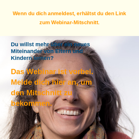
Wenn du dich anmeldest, erhältst du den Link
zum Webinar-Mitschnitt.
Du willst mehr über ein neues
Miteinander von Eltern und
Kindern lernen?
Das Webinar ist vorbei.
Melde dich hier an, um
den Mitschnitt zu
bekommen.