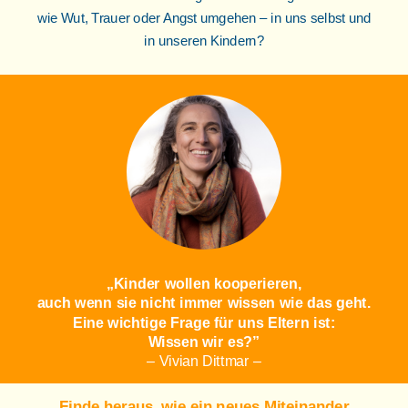
wie Wut, Trauer oder Angst umgehen – in uns selbst und
in unseren Kindern?
„Kinder wollen kooperieren,
auch wenn sie nicht immer wissen wie das geht.
Eine wichtige Frage für uns Eltern ist:
Wissen wir es?
”
– Vivian Dittmar –
Finde heraus, wie ein neues Miteinander